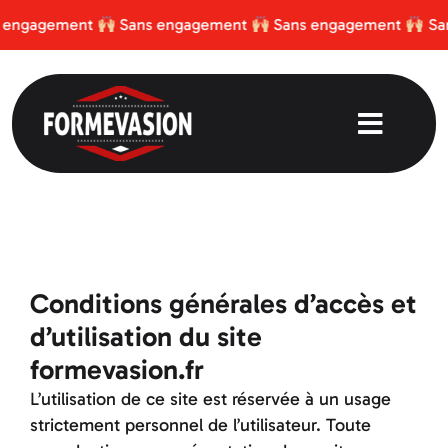
Passer
ngagement
Sans engagement
Sans engagement
Sans
au
contenu
Toggle
Naviga
Le Club et son Équipe
Télécharger l’app
Conditions générales d’accès et
d’utilisation du site
Tarifs
formevasion.fr
L’utilisation de ce site est réservée à un usage
Conseils sportifs
strictement personnel de l’utilisateur. Toute