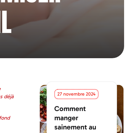
L
e
27 novembre 2024
us déjà
Comment
manger
 fond
sainement au