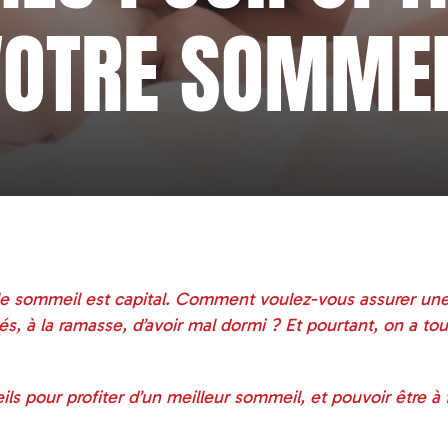
VOTRE SOMMEI
 le sommeil est capital. Comment voulez-vous assurer un
ués, à la ramasse, d’avoir mal dormi ? Et pourtant, on a to
ls pour profiter d’un meilleur sommeil, et pouvoir être à