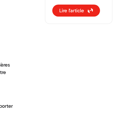
pour notre santé. Mais
Lire l'article
connaissez-vous
vraiment l’impact et les
bénéfices qu’il peut
avoir directement sur
notre cerveau ?
ières
tre
porter