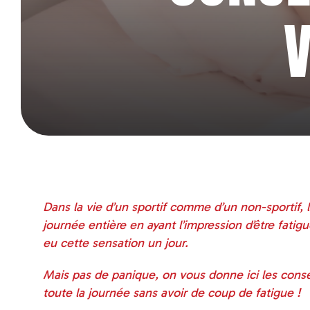
Dans la vie d’un sportif comme d’un non-sportif,
journée entière en ayant l’impression d’être fatig
eu cette sensation un jour.
Mais pas de panique, on vous donne ici les consei
toute la journée sans avoir de coup de fatigue !