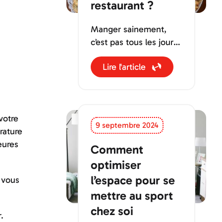
restaurant ?
Manger sainement,
c’est pas tous les jours
facile, surtout quand
Lire l'article
on se retrouve devant
une carte de restaurant
!
votre
9 septembre 2024
rature
eures
Comment
optimiser
l’espace pour se
e vous
mettre au sport
chez soi
.