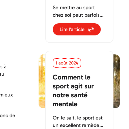
Se mettre au sport
chez soi peut parfois
sembler difficile. La
Lire l'article
plupart des excuses
que vous vous
donnerez seront :
1 août 2024
s à
au
Comment le
sport agit sur
notre santé
 mieux
mentale
donc de
On le sait, le sport est
un excellent remède