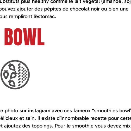
s substituts plus healthy comme le lait végétal (amande, so
 pouvez ajouter des pépites de chocolat noir ou bien une
us rempliront l’estomac.
S BOWL
de photo sur instagram avec ces fameux “smoothies bowl
icieux et sain. Il existe d’innombrable recette pour cett
 et ajoutez des toppings. Pour le smoothie vous devez mix