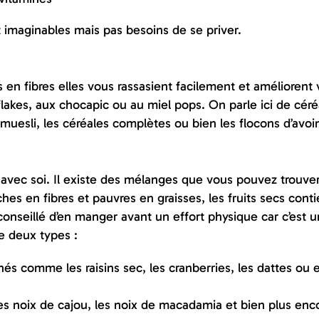
et imaginables mais pas besoins de se priver.
 en fibres elles vous rassasient facilement et améliorent 
lakes, aux chocapic ou au miel pops. On parle ici de céré
e muesli, les céréales complètes ou bien les flocons d’avoi
r avec soi. Il existe des mélanges que vous pouvez trouve
hes en fibres et pauvres en graisses, les fruits secs cont
conseillé d’en manger avant un effort physique car c’est 
te deux types :
échés comme les raisins sec, les cranberries, les dattes ou
les noix de cajou, les noix de macadamia et bien plus enc