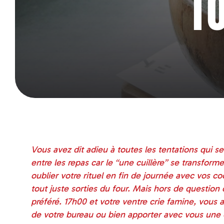
T
Vous avez dit adieu à toutes les tentations qui s
entre les repas car le “une cuillère” se transform
oublier votre rituel en fin de journée avec vos c
tout juste sorties du four. Mais hors de question
préféré. 17h00 et votre ventre crie famine, vous 
de votre bureau ou bien apporter avec vous une c