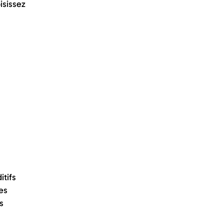
isissez
itifs
es
s