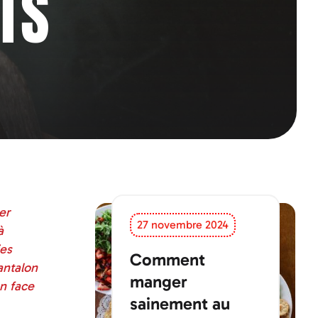
TS
er
27 novembre 2024
à
ies
Comment
antalon
manger
en face
sainement au