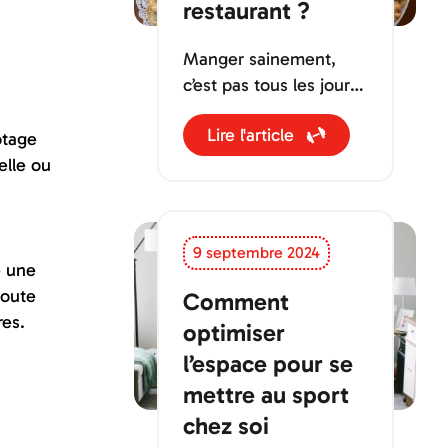
restaurant ?
Manger sainement,
c’est pas tous les jours
facile, surtout quand
Lire l'article
on se retrouve devant
otage
une carte de restaurant
elle ou
!
9 septembre 2024
e une
toute
Comment
res.
optimiser
l’espace pour se
mettre au sport
chez soi