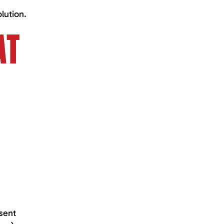
lution.
AT
isent