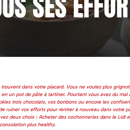
OUS SES EFFOR
e trouvent dans votre placard. Vous ne voulez plus grignot
e en un pot de pâte à tartiner. Pourtant vous avez du mal 
ookies trois chocolats, vos bonbons ou encore les confiser
 de ruiner vos efforts pour rentrer à nouveau dans votre p
avez deux choix : Acheter des cochonneries dans le Lidl 
onsolation plus healthy.