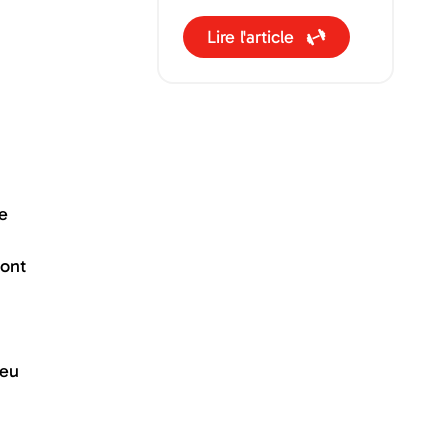
pour notre santé. Mais
Lire l'article
connaissez-vous
vraiment l’impact et les
bénéfices qu’il peut
avoir directement sur
notre cerveau ?
e
sont
peu