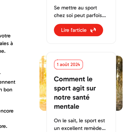
Se mettre au sport
chez soi peut parfois
sembler difficile. La
Lire l'article
plupart des excuses
votre
que vous vous
ales à
donnerez seront :
ne.
1 août 2024
r
Comment le
iennent
sport agit sur
un bon
notre santé
mentale
 encore
On le sait, le sport est
ore.
un excellent remède