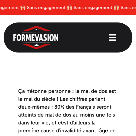
Passer
ement
Sans engagement
Sans engagement
Sans enga
au
contenu
Toggle
Naviga
Le Club et son Équipe
Télécharger l’app
Ça n’étonne personne : le mal de dos est
le mal du siècle ! Les chiffres parlent
Tarifs
d’eux-mêmes : 80% des Français seront
atteints de mal de dos au moins une fois
Conseils sportifs
dans leur vie, et c’est d’ailleurs la
première cause d’invalidité avant l’âge de